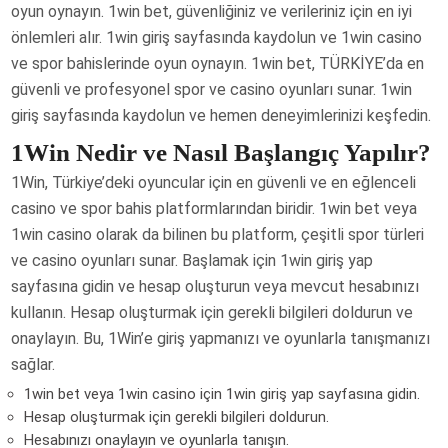
oyun oynayın. 1win bet, güvenliğiniz ve verileriniz için en iyi
önlemleri alır. 1win giriş sayfasında kaydolun ve 1win casino
ve spor bahislerinde oyun oynayın. 1win bet, TÜRKİYE’da en
güvenli ve profesyonel spor ve casino oyunları sunar. 1win
giriş sayfasında kaydolun ve hemen deneyimlerinizi keşfedin.
1Win Nedir ve Nasıl Başlangıç Yapılır?
1Win, Türkiye’deki oyuncular için en güvenli ve en eğlenceli
casino ve spor bahis platformlarından biridir. 1win bet veya
1win casino olarak da bilinen bu platform, çeşitli spor türleri
ve casino oyunları sunar. Başlamak için 1win giriş yap
sayfasına gidin ve hesap oluşturun veya mevcut hesabınızı
kullanın. Hesap oluşturmak için gerekli bilgileri doldurun ve
onaylayın. Bu, 1Win’e giriş yapmanızı ve oyunlarla tanışmanızı
sağlar.
1win bet veya 1win casino için 1win giriş yap sayfasına gidin.
Hesap oluşturmak için gerekli bilgileri doldurun.
Hesabınızı onaylayın ve oyunlarla tanışın.