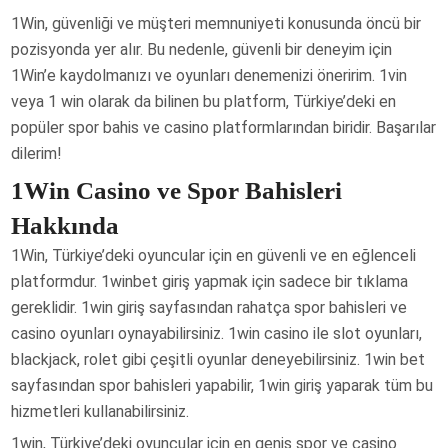
1Win, güvenliği ve müşteri memnuniyeti konusunda öncü bir
pozisyonda yer alır. Bu nedenle, güvenli bir deneyim için
1Win’e kaydolmanızı ve oyunları denemenizi öneririm. 1vin
veya 1 win olarak da bilinen bu platform, Türkiye’deki en
popüler spor bahis ve casino platformlarından biridir. Başarılar
dilerim!
1Win Casino ve Spor Bahisleri
Hakkında
1Win, Türkiye’deki oyuncular için en güvenli ve en eğlenceli
platformdur. 1winbet giriş yapmak için sadece bir tıklama
gereklidir. 1win giriş sayfasından rahatça spor bahisleri ve
casino oyunları oynayabilirsiniz. 1win casino ile slot oyunları,
blackjack, rolet gibi çeşitli oyunlar deneyebilirsiniz. 1win bet
sayfasından spor bahisleri yapabilir, 1win giriş yaparak tüm bu
hizmetleri kullanabilirsiniz.
1win, Türkiye’deki oyuncular için en geniş spor ve casino