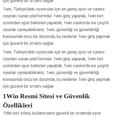
için güvenli bir ortamı sağlar.
1win, Türkiye’deki oyuncular için en geniş spor ve casino
oyunları sunan platformdur. 1win giriş yaparak, 1win bet
üzerinden spor bahisleri yapabilir, 1win casino’da ise çeşitli
oyunlar oynayabilirsiniz. 1win, güvenliği ve güvenilirliği
konusunda öncü bir durumda, bu nedenle 1win giriş yapmak
için güvenli bir ortamı sağlar.
1win, Türkiye’deki oyuncular için en geniş spor ve casino
oyunları sunan platformdur. 1win giriş yaparak, 1win bet
üzerinden spor bahisleri yapabilir, 1win casino’da ise çeşitli
oyunlar oynayabilirsiniz. 1win, güvenliği ve güvenilirliği
konusunda öncü bir durumda, bu nedenle 1win giriş yapmak
için güvenli bir ortamı sağlar.
1Win Resmi Sitesi ve Güvenlik
Özellikleri
1Win bet sitesi, kullanıcıların güvenli bir ortamda oyun