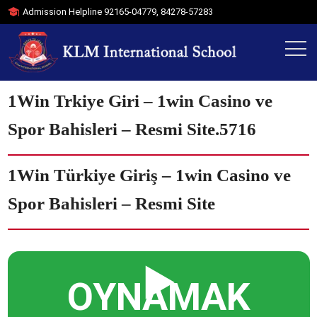
Admission Helpline
92165-04779
,
84278-57283
1Win Trkiye Giri – 1win Casino ve
Spor Bahisleri – Resmi Site.5716
1Win Türkiye Giriş – 1win Casino ve
Spor Bahisleri – Resmi Site
▶️
OYNAMAK