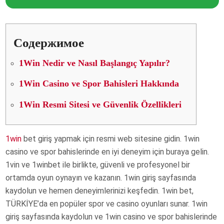
Содержимое
1Win Nedir ve Nasıl Başlangıç Yapılır?
1Win Casino ve Spor Bahisleri Hakkında
1Win Resmi Sitesi ve Güvenlik Özellikleri
1win
bet giriş yapmak için resmi web sitesine gidin. 1win
casino ve spor bahislerinde en iyi deneyim için buraya gelin.
1vin ve 1winbet ile birlikte, güvenli ve profesyonel bir
ortamda oyun oynayın ve kazanın. 1win giriş sayfasında
kaydolun ve hemen deneyimlerinizi keşfedin. 1win bet,
TÜRKİYE’da en popüler spor ve casino oyunları sunar. 1win
giriş sayfasında kaydolun ve 1win casino ve spor bahislerinde