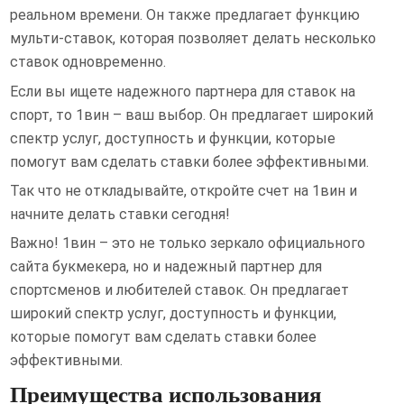
реальном времени. Он также предлагает функцию
мульти-ставок, которая позволяет делать несколько
ставок одновременно.
Если вы ищете надежного партнера для ставок на
спорт, то 1вин – ваш выбор. Он предлагает широкий
спектр услуг, доступность и функции, которые
помогут вам сделать ставки более эффективными.
Так что не откладывайте, откройте счет на 1вин и
начните делать ставки сегодня!
Важно! 1вин – это не только зеркало официального
сайта букмекера, но и надежный партнер для
спортсменов и любителей ставок. Он предлагает
широкий спектр услуг, доступность и функции,
которые помогут вам сделать ставки более
эффективными.
Преимущества использования