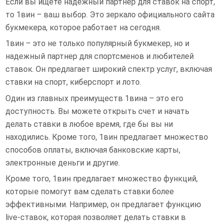
Если вы ищете надежный партнер для ставок на спорт,
то 1вин – ваш выбор. Это зеркало официального сайта
букмекера, которое работает на сегодня.
1вин – это не только популярный букмекер, но и
надежный партнер для спортсменов и любителей
ставок. Он предлагает широкий спектр услуг, включая
ставки на спорт, киберспорт и лото.
Один из главных преимуществ 1вина – это его
доступность. Вы можете открыть счет и начать
делать ставки в любое время, где бы вы ни
находились. Кроме того, 1вин предлагает множество
способов оплаты, включая банковские карты,
электронные деньги и другие.
Кроме того, 1вин предлагает множество функций,
которые помогут вам сделать ставки более
эффективными. Например, он предлагает функцию
live-ставок, которая позволяет делать ставки в