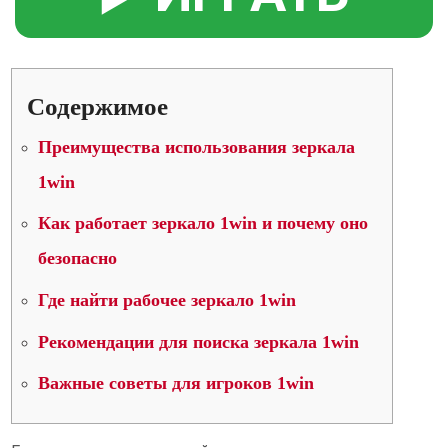
Содержимое
Преимущества использования зеркала
1win
Как работает зеркало 1win и почему оно
безопасно
Где найти рабочее зеркало 1win
Рекомендации для поиска зеркала 1win
Важные советы для игроков 1win