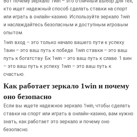
Вот почему зеркало 1win – это отличный выбор для тех,
кто ищет надежный способ сделать ставки на спорт
или играть в онлайн-казино. Используйте зеркало 1win
и наслаждайтесь безопасным и доступным игровым
опытом.
1win вход – это только начало вашего пути к успеху.
1вин – это ваш путь к победе. 1win ставки – это ваш
путь к богатству. Бк 1win – это ваш путь к славе. 1 вин
– это ваш путь к успеху. 1win – это ваш путь к
счастью.
Как работает зеркало 1win и почему
оно безопасно
Если вы ищете надежное зеркало 1win, чтобы сделать
ставки на спорт или играть в онлайн-казино, вам нужно
знать, как работает это зеркало и почему оно
безопасно.