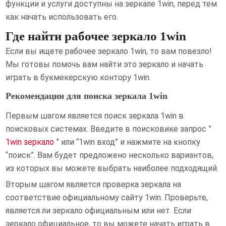
функции и услуги доступны на зеркале 1win, перед тем
как начать использовать его.
Где найти рабочее зеркало 1win
Если вы ищете рабочее зеркало 1win, то вам повезло!
Мы готовы помочь вам найти это зеркало и начать
играть в букмекерскую контору 1win.
Рекомендации для поиска зеркала 1win
Первым шагом является поиск зеркала 1win в
поисковых системах. Введите в поисковике запрос ”
1win зеркало
” или “1win вход” и нажмите на кнопку
“поиск”. Вам будет предложено несколько вариантов,
из которых вы можете выбрать наиболее подходящий.
Вторым шагом является проверка зеркала на
соответствие официальному сайту 1win. Проверьте,
является ли зеркало официальным или нет. Если
зеркало официальное, то вы можете начать играть в