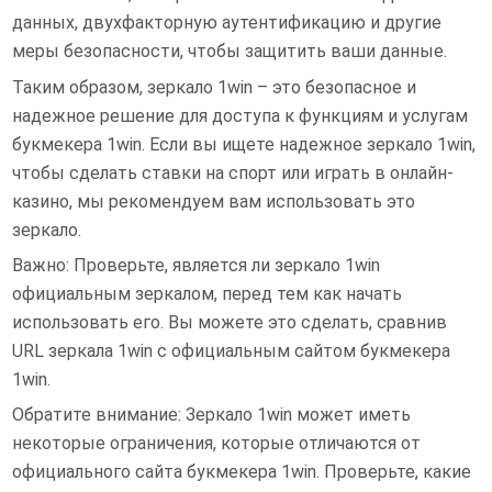
данных, двухфакторную аутентификацию и другие
меры безопасности, чтобы защитить ваши данные.
Таким образом, зеркало 1win – это безопасное и
надежное решение для доступа к функциям и услугам
букмекера 1win. Если вы ищете надежное зеркало 1win,
чтобы сделать ставки на спорт или играть в онлайн-
казино, мы рекомендуем вам использовать это
зеркало.
Важно: Проверьте, является ли зеркало 1win
официальным зеркалом, перед тем как начать
использовать его. Вы можете это сделать, сравнив
URL зеркала 1win с официальным сайтом букмекера
1win.
Обратите внимание: Зеркало 1win может иметь
некоторые ограничения, которые отличаются от
официального сайта букмекера 1win. Проверьте, какие