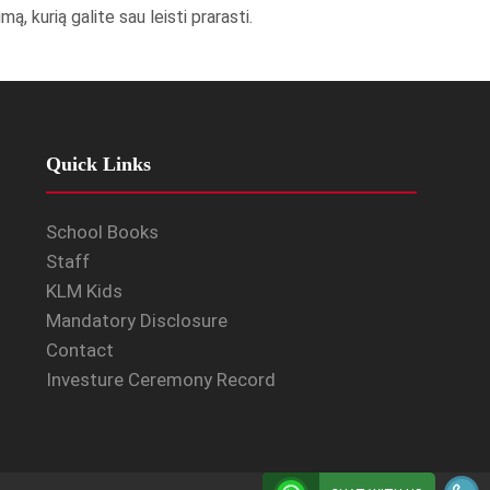
ą, kurią galite sau leisti prarasti.
Quick Links
School Books
Staff
KLM Kids
Mandatory Disclosure
Contact
Investure Ceremony Record