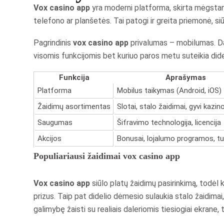
Vox casino app
yra moderni platforma, skirta mėgstanti
telefono ar planšetės. Tai patogi ir greita priemonė, siū
Pagrindinis
vox casino app
privalumas – mobilumas. Daug
visomis funkcijomis bet kuriuo paros metu suteikia did
Funkcija
Aprašymas
Platforma
Mobilus taikymas (Android, iOS)
Žaidimų asortimentas
Slotai, stalo žaidimai, gyvi kazin
Saugumas
Šifravimo technologija, licencija
Akcijos
Bonusai, lojalumo programos, tu
Populiariausi žaidimai vox casino app
Vox casino app
siūlo platų žaidimų pasirinkimą, todėl k
prizus. Taip pat didelio dėmesio sulaukia stalo žaidimai,
galimybę žaisti su realiais daleriomis tiesiogiai ekran