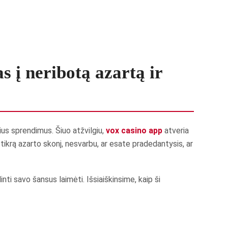
s į neribotą azartą ir
yvius sprendimus. Šiuo atžvilgiu,
vox casino app
atveria
tikrą azarto skonį, nesvarbu, ar esate pradedantysis, ar
ti savo šansus laimėti. Išsiaiškinsime, kaip ši