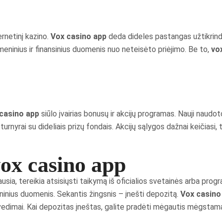
rnetinį kazino.
Vox casino app
deda dideles pastangas užtikrin
meninius ir finansinius duomenis nuo neteisėto priėjimo. Be to,
vo
casino app
siūlo įvairias bonusų ir akcijų programas. Nauji naudo
urnyrai su dideliais prizų fondais. Akcijų sąlygos dažnai keičiasi, t
vox casino app
ausia, tereikia atsisiųsti taikymą iš oficialios svetainės arba pro
inius duomenis. Sekantis žingsnis – įnešti depozitą.
Vox casino
rvedimai. Kai depozitas įneštas, galite pradėti mėgautis mėgstama