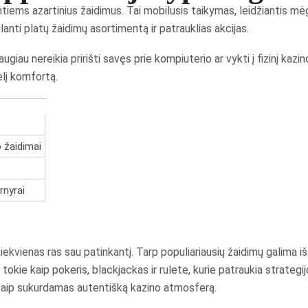
ems azartinius žaidimus. Tai mobilusis taikymas, leidžiantis mėgau
lanti platų žaidimų asortimentą ir patrauklias akcijas.
iau nereikia pririšti savęs prie kompiuterio ar vykti į fizinį kazin
elį komfortą.
o žaidimai
rnyrai
iekvienas ras sau patinkantį. Tarp populiariausių žaidimų galima išsk
 tokie kaip pokeris, blackjackas ir rulete, kurie patraukia strategi
e, taip sukurdamas autentišką kazino atmosferą.