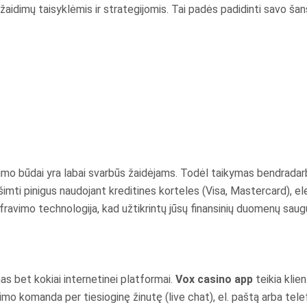
aidimų taisyklėmis ir strategijomis. Tai padės padidinti savo šan
imo būdai yra labai svarbūs žaidėjams. Todėl taikymas bendradar
 išimti pinigus naudojant kreditines korteles (Visa, Mastercard), el
avimo technologija, kad užtikrintų jūsų finansinių duomenų sau
as bet kokiai internetinei platformai.
Vox casino app
teikia klie
vimo komanda per tiesioginę žinutę (live chat), el. paštą arba tel