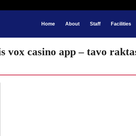
Home
About
Staff
Facilities
s vox casino app – tavo raktas