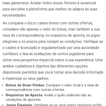
mais generosos. Avaliar todos esses fatores é essencial
para escolher a plataforma que melhor se adapta às suas
necessidades.
Ao comparar o bizzo casino bonus com outras ofertas,
considere não apenas o valor do bónus, mas também a sua
taxa de correspondência, os requisitos de aposta, os jogos
elegíveis e os prazos para cumprir as condições. Verifique se
o casino é licenciado e regulamentado por uma autoridade
confiável, e leia as avaliações de outros jogadores para
obter uma perspetiva imparcial sobre a sua experiência. Uma
análise cuidadosa e objetiva das diferentes opções
disponíveis permitirá que você tomar uma decisão informada
e maximizar os seus ganhos.
Bónus de Boas-Vindas:
Compare o valor total e a taxa de
correspondência com outras ofertas.
Requisitos de Aposta:
Avalie o quão realistas são as
condições de apostas.
Jogos Elegíveis:
Verifique se os seus jogos favoritos estão