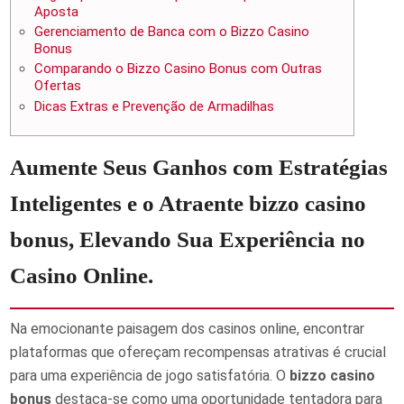
Aposta
Gerenciamento de Banca com o Bizzo Casino
Bonus
Comparando o Bizzo Casino Bonus com Outras
Ofertas
Dicas Extras e Prevenção de Armadilhas
Aumente Seus Ganhos com Estratégias
Inteligentes e o Atraente bizzo casino
bonus, Elevando Sua Experiência no
Casino Online.
Na emocionante paisagem dos casinos online, encontrar
plataformas que ofereçam recompensas atrativas é crucial
para uma experiência de jogo satisfatória. O
bizzo casino
bonus
destaca-se como uma oportunidade tentadora para