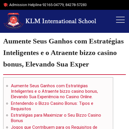
Admission Helpline
92165-04779
,
84278-57283
Aumente Seus Ganhos com Estratégias
Inteligentes e o Atraente bizzo casino
bonus, Elevando Sua Exper
Aumente Seus Ganhos com Estratégias
Inteligentes e o Atraente bizzo casino bonus,
Elevando Sua Experiência no Casino Online.
Entendendo o Bizzo Casino Bonus: Tipos e
Requisitos
Estratégias para Maximizar o Seu Bizzo Casino
Bonus
Jogos que Contribuem para os Requisitos de