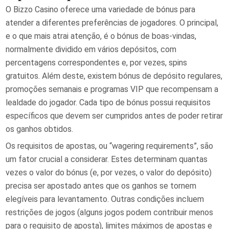
O Bizzo Casino oferece uma variedade de bónus para
atender a diferentes preferências de jogadores. O principal,
e o que mais atrai atenção, é o bónus de boas-vindas,
normalmente dividido em vários depósitos, com
percentagens correspondentes e, por vezes, spins
gratuitos. Além deste, existem bónus de depósito regulares,
promoções semanais e programas VIP que recompensam a
lealdade do jogador. Cada tipo de bónus possui requisitos
específicos que devem ser cumpridos antes de poder retirar
os ganhos obtidos.
Os requisitos de apostas, ou “wagering requirements”, são
um fator crucial a considerar. Estes determinam quantas
vezes o valor do bónus (e, por vezes, o valor do depósito)
precisa ser apostado antes que os ganhos se tornem
elegíveis para levantamento. Outras condições incluem
restrições de jogos (alguns jogos podem contribuir menos
para o requisito de aposta), limites máximos de apostas e