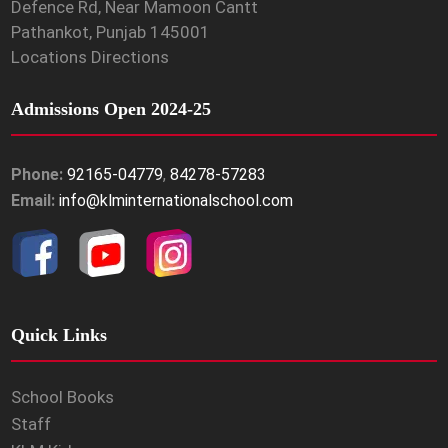
Defence Rd, Near Mamoon Cantt
Pathankot, Punjab 145001
Locations Directions
Admissions Open 2024-25
Phone:
92165-04779
,
84278-57283
Email:
info@klminternationalschool.com
Quick Links
School Books
Staff