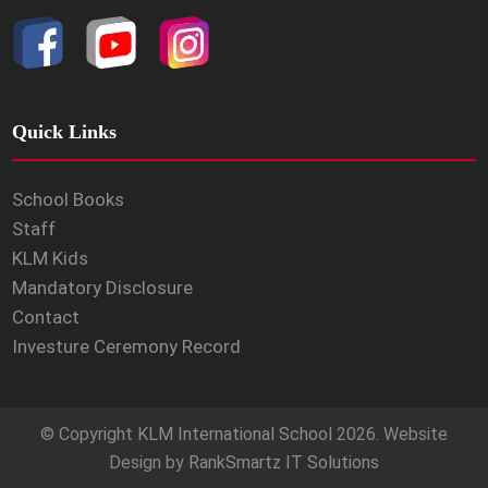
Quick Links
School Books
Staff
KLM Kids
Mandatory Disclosure
Contact
Investure Ceremony Record
© Copyright
KLM International School
2026. Website
Design by
RankSmartz IT Solutions