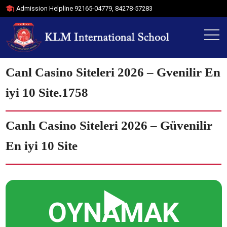
Admission Helpline
92165-04779
,
84278-57283
Canl Casino Siteleri 2026 – Gvenilir En
iyi 10 Site.1758
Canlı Casino Siteleri 2026 – Güvenilir
En iyi 10 Site
▶️
OYNAMAK