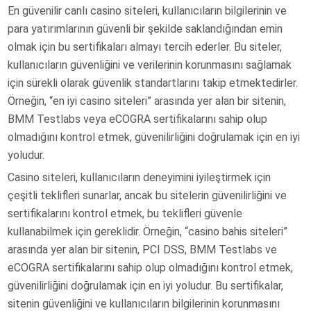
En güvenilir canlı casino siteleri, kullanıcıların bilgilerinin ve
para yatırımlarının güvenli bir şekilde saklandığından emin
olmak için bu sertifikaları almayı tercih ederler. Bu siteler,
kullanıcıların güvenliğini ve verilerinin korunmasını sağlamak
için sürekli olarak güvenlik standartlarını takip etmektedirler.
Örneğin, “en iyi casino siteleri” arasında yer alan bir sitenin,
BMM Testlabs veya eCOGRA sertifikalarını sahip olup
olmadığını kontrol etmek, güvenilirliğini doğrulamak için en iyi
yoludur.
Casino siteleri, kullanıcıların deneyimini iyileştirmek için
çeşitli teklifleri sunarlar, ancak bu sitelerin güvenilirliğini ve
sertifikalarını kontrol etmek, bu teklifleri güvenle
kullanabilmek için gereklidir. Örneğin, “casino bahis siteleri”
arasında yer alan bir sitenin, PCI DSS, BMM Testlabs ve
eCOGRA sertifikalarını sahip olup olmadığını kontrol etmek,
güvenilirliğini doğrulamak için en iyi yoludur. Bu sertifikalar,
sitenin güvenliğini ve kullanıcıların bilgilerinin korunmasını