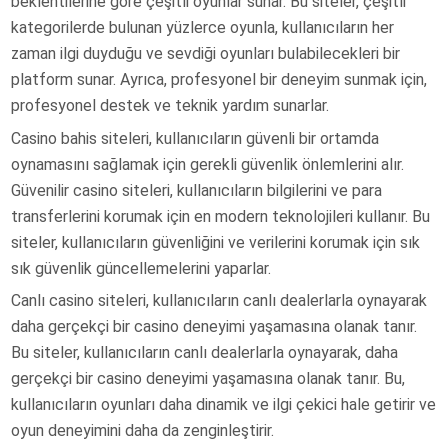
beklentilerine göre çeşitli oyunlar sunar. Bu siteler, çeşitli
kategorilerde bulunan yüzlerce oyunla, kullanıcıların her
zaman ilgi duyduğu ve sevdiği oyunları bulabilecekleri bir
platform sunar. Ayrıca, profesyonel bir deneyim sunmak için,
profesyonel destek ve teknik yardım sunarlar.
Casino bahis siteleri, kullanıcıların güvenli bir ortamda
oynamasını sağlamak için gerekli güvenlik önlemlerini alır.
Güvenilir casino siteleri, kullanıcıların bilgilerini ve para
transferlerini korumak için en modern teknolojileri kullanır. Bu
siteler, kullanıcıların güvenliğini ve verilerini korumak için sık
sık güvenlik güncellemelerini yaparlar.
Canlı casino siteleri, kullanıcıların canlı dealerlarla oynayarak
daha gerçekçi bir casino deneyimi yaşamasına olanak tanır.
Bu siteler, kullanıcıların canlı dealerlarla oynayarak, daha
gerçekçi bir casino deneyimi yaşamasına olanak tanır. Bu,
kullanıcıların oyunları daha dinamik ve ilgi çekici hale getirir ve
oyun deneyimini daha da zenginleştirir.