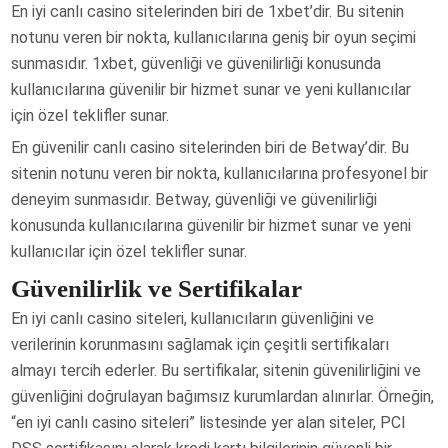
En iyi canlı casino sitelerinden biri de 1xbet’dir. Bu sitenin
notunu veren bir nokta, kullanıcılarına geniş bir oyun seçimi
sunmasıdır. 1xbet, güvenliği ve güvenilirliği konusunda
kullanıcılarına güvenilir bir hizmet sunar ve yeni kullanıcılar
için özel teklifler sunar.
En güvenilir canlı casino sitelerinden biri de Betway’dir. Bu
sitenin notunu veren bir nokta, kullanıcılarına profesyonel bir
deneyim sunmasıdır. Betway, güvenliği ve güvenilirliği
konusunda kullanıcılarına güvenilir bir hizmet sunar ve yeni
kullanıcılar için özel teklifler sunar.
Güvenilirlik ve Sertifikalar
En iyi canlı casino siteleri, kullanıcıların güvenliğini ve
verilerinin korunmasını sağlamak için çeşitli sertifikaları
almayı tercih ederler. Bu sertifikalar, sitenin güvenilirliğini ve
güvenliğini doğrulayan bağımsız kurumlardan alınırlar. Örneğin,
“en iyi canlı casino siteleri” listesinde yer alan siteler, PCI