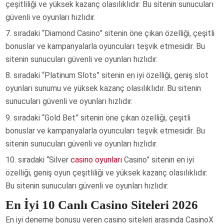
çeşitliliği ve yüksek kazanç olasılıklıdır. Bu sitenin sunucuları
güvenli ve oyunları hızlıdır.
7. sıradaki “Diamond Casino” sitenin öne çıkan özelliği, çeşitli
bonuslar ve kampanyalarla oyuncuları teşvik etmesidir. Bu
sitenin sunucuları güvenli ve oyunları hızlıdır.
8. sıradaki “Platinum Slots” sitenin en iyi özelliği, geniş slot
oyunları sunumu ve yüksek kazanç olasılıklıdır. Bu sitenin
sunucuları güvenli ve oyunları hızlıdır.
9. sıradaki “Gold Bet” sitenin öne çıkan özelliği, çeşitli
bonuslar ve kampanyalarla oyuncuları teşvik etmesidir. Bu
sitenin sunucuları güvenli ve oyunları hızlıdır.
10. sıradaki “Silver
casino oyunları
Casino” sitenin en iyi
özelliği, geniş oyun çeşitliliği ve yüksek kazanç olasılıklıdır.
Bu sitenin sunucuları güvenli ve oyunları hızlıdır.
En İyi 10 Canlı Casino Siteleri 2026
En iyi deneme bonusu veren casino siteleri arasında CasinoX