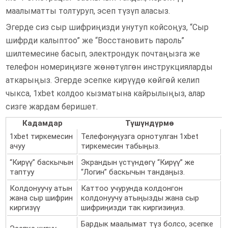
маалыматты толтуруп, эсеп түзүп аласыз.
Эгерде сиз сыр шифриңизди унутуп койсоңуз, “Сыр
шифрди калыптоо” же “Восстановить пароль”
шилтемесине басып, электрондук почтаңызга же
телефон номериңизге жөнөтүлгөн инструкцияларды
аткарыңыз. Эгерде эсепке кирүүдө көйгөй келип
чыкса, 1xbet колдоо кызматына кайрылыңыз, алар
сизге жардам беришет.
Кадамдар
Түшүндүрмө
1xbet тиркемесин
Телефонуңузга орнотулган 1xbet
ачуу
тиркемесин табыңыз.
“Кирүү” баскычын
Экрандын үстүндөгү “Кирүү” же
таптуу
“Логин” баскычын тандаңыз.
Колдонуучу атын
Каттоо учурунда колдонгон
жана сыр шифрин
колдонуучу атыңызды жана сыр
киргизүү
шифриңизди так киргизиңиз.
Бардык маалымат түз болсо, эсепке