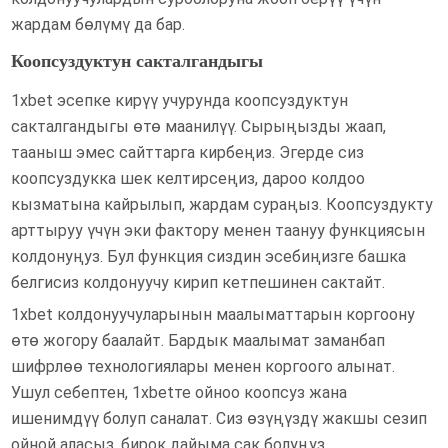
жардам бөлүмү да бар.
Коопсуздуктун сакталгандыгы
1xbet эсепке кирүү учурунда коопсуздуктун
сакталгандыгы өтө маанилүү. Сырыңызды жаап,
тааныш эмес сайттарга кирбеңиз. Эгерде сиз
коопсуздукка шек келтирсеңиз, дароо колдоо
кызматына кайрылып, жардам сураңыз. Коопсуздукту
арттыруу үчүн эки фактору менен таануу функциясын
колдонуңуз. Бул функция сиздин эсебиңизге башка
белгисиз колдонуучу кирип кетпешинен сактайт.
1xbet колдонуучуларынын маалыматтарын коргоону
өтө жогору баалайт. Бардык маалымат заманбап
шифрлөө технологиялары менен коргоого алынат.
Ушул себептен, 1xbetте ойноо коопсуз жана
ишенимдүү болуп саналат. Сиз өзүңүздү жакшы сезип
ойной аласыз, бирок дайыма сак болуңуз.