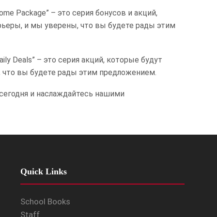
me Package” – это серия бонусов и акций,
рьеры, и мы уверены, что вы будете рады этим
ly Deals” – это серия акций, которые будут
, что вы будете рады этим предложением.
 сегодня и наслаждайтесь нашими
Quick Links
School Books
Staff