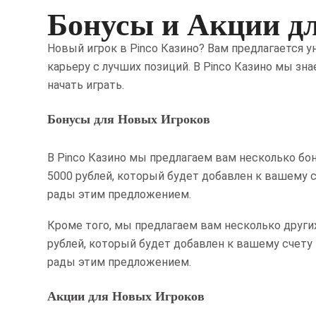
Бонусы и Акции дл
Новый игрок в Pinco Казино? Вам предлагается 
карьеру с лучших позиций. В Pinco Казино мы зн
начать играть.
Бонусы для Новых Игроков
В Pinco Казино мы предлагаем вам несколько бон
5000 рублей, который будет добавлен к вашему с
рады этим предложением.
Кроме того, мы предлагаем вам несколько других
рублей, который будет добавлен к вашему счету 
рады этим предложением.
Акции для Новых Игроков