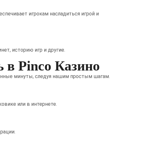
еспечивает игрокам насладиться игрой и
нет, историю игр и другие.
 в Pinco Казино
танные минуты, следуя нашим простым шагам.
ковике или в интернете.
рации.