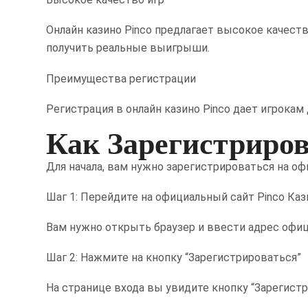
Онлайн казино Pinco предлагает высокое качест
получить реальные выигрыши.
Преимущества регистрации
Регистрация в онлайн казино Pinco дает игрокам
Как Зарегистриров
Для начала, вам нужно зарегистрироваться на о
Шаг 1: Перейдите на официальный сайт Pinco Каз
Вам нужно открыть браузер и ввести адрес офици
Шаг 2: Нажмите на кнопку “Зарегистрироваться”
На странице входа вы увидите кнопку “Зарегистр