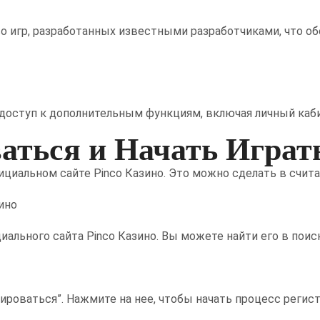
во игр, разработанных известными разработчиками, что об
 доступ к дополнительным функциям, включая личный каби
аться и Начать Играть
фициальном сайте Pinco Казино. Это можно сделать в счи
ино
ального сайта Pinco Казино. Вы можете найти его в поис
ироваться”. Нажмите на нее, чтобы начать процесс регист