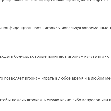
ь и конфиденциальность игроков, используя современные
окоды и бонусы, которые помогают игрокам начать игру с
о позволяет игрокам играть в любое время и в любом мест
 чтобы помочь игрокам в случае каких-либо вопросов или 