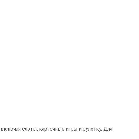
 включая слоты, карточные игры и рулетку. Для