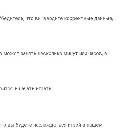
 Убедитесь, что вы вводите корректные данные,
 может занять несколько минут или часов, в
тся, и начать играть.
 что вы будете наслаждаться игрой в нашем