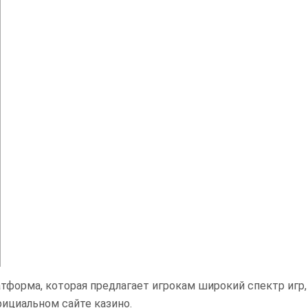
атформа, которая предлагает игрокам широкий спектр игр,
фициальном сайте казино.