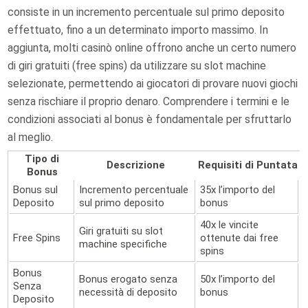
consiste in un incremento percentuale sul primo deposito
effettuato, fino a un determinato importo massimo. In
aggiunta, molti casinò online offrono anche un certo numero
di giri gratuiti (free spins) da utilizzare su slot machine
selezionate, permettendo ai giocatori di provare nuovi giochi
senza rischiare il proprio denaro. Comprendere i termini e le
condizioni associati al bonus è fondamentale per sfruttarlo
al meglio.
Tipo di
Descrizione
Requisiti di Puntata
Bonus
Bonus sul
Incremento percentuale
35x l’importo del
Deposito
sul primo deposito
bonus
40x le vincite
Giri gratuiti su slot
Free Spins
ottenute dai free
machine specifiche
spins
Bonus
Bonus erogato senza
50x l’importo del
Senza
necessità di deposito
bonus
Deposito