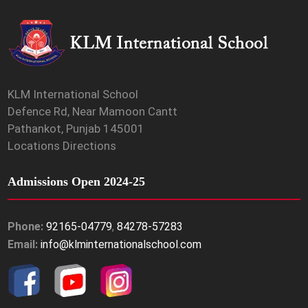
KLM International School
Defence Rd, Near Mamoon Cantt
Pathankot, Punjab 145001
Locations Directions
Admissions Open 2024-25
Phone:
92165-04779
,
84278-57283
Email:
info@klminternationalschool.com