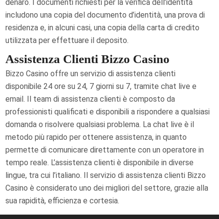
denaro. I documenti richiesti per la verifica dell’identità
includono una copia del documento d’identità, una prova di
residenza e, in alcuni casi, una copia della carta di credito
utilizzata per effettuare il deposito.
Assistenza Clienti Bizzo Casino
Bizzo Casino offre un servizio di assistenza clienti
disponibile 24 ore su 24, 7 giorni su 7, tramite chat live e
email. Il team di assistenza clienti è composto da
professionisti qualificati e disponibili a rispondere a qualsiasi
domanda o risolvere qualsiasi problema. La chat live è il
metodo più rapido per ottenere assistenza, in quanto
permette di comunicare direttamente con un operatore in
tempo reale. L’assistenza clienti è disponibile in diverse
lingue, tra cui l’italiano. Il servizio di assistenza clienti Bizzo
Casino è considerato uno dei migliori del settore, grazie alla
sua rapidità, efficienza e cortesia.