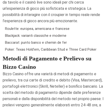
da tavolo e il casinò live sono ideali per chi cerca
un’esperienza di gioco più sofisticata e strategica. La
possibilità di interagire con il croupier in tempo reale rende
l’esperienza di gioco ancora più emozionante.
Roulette: europea, americana e francese
Blackjack: varianti classiche e moderne
Baccarat: punto banco e chemin de fer
Poker: Texas Hold’em, Caribbean Stud e Three Card Poker
Metodi di Pagamento e Prelievo su
Bizzo Casino
Bizzo Casino offre una varietà di metodi di pagamento e
prelievo, tra cui carte di credito e debito (Visa, Mastercard),
portafogli elettronici (Skrill, Neteller) e bonifico bancario. La
scelta del metodo di pagamento dipende dalle preferenze
personali e dalla disponibilità del metodo nel proprio paese. I
prelievi vengono generalmente elaborati entro 24-48 ore, a