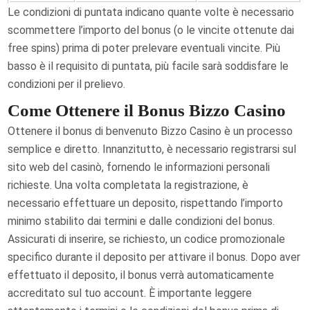
Le condizioni di puntata indicano quante volte è necessario
scommettere l’importo del bonus (o le vincite ottenute dai
free spins) prima di poter prelevare eventuali vincite. Più
basso è il requisito di puntata, più facile sarà soddisfare le
condizioni per il prelievo.
Come Ottenere il Bonus Bizzo Casino
Ottenere il bonus di benvenuto Bizzo Casino è un processo
semplice e diretto. Innanzitutto, è necessario registrarsi sul
sito web del casinò, fornendo le informazioni personali
richieste. Una volta completata la registrazione, è
necessario effettuare un deposito, rispettando l’importo
minimo stabilito dai termini e dalle condizioni del bonus.
Assicurati di inserire, se richiesto, un codice promozionale
specifico durante il deposito per attivare il bonus. Dopo aver
effettuato il deposito, il bonus verrà automaticamente
accreditato sul tuo account. È importante leggere