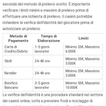
seconda del metodo di prelievo scelto. È importante
verificare i limiti minimi e massimi di prelievo prima di
effettuare una richiesta di prelievo. Il casinò potrebbe
richiedere la verifica dell’identità del giocatore prima di
autorizzare un prelievo.
Metodo di
Tempo di
Limiti
Pagamento
Elaborazione
Carta di
1-5 giorni
Minimo 20€, Massimo
Credito/Debito
lavorativi
6.000€
Minimo 20€, Massimo
Skrill
24-48 ore
3.000€
Minimo 20€, Massimo
Neteller
24-48 ore
3.000€
Bonifico
3-5 giorni
Minimo 50€, Massimo
Bancario
lavorativi
10.000€
La verifica dell’identità è una procedura standard nel settore
dei casinò online, volta a prevenire frodi e riciclaggio di