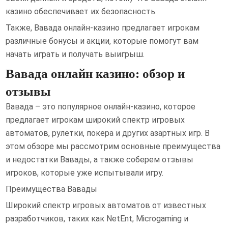
казино обеспечивает их безопасность.
Также, Вавада онлайн-казино предлагает игрокам
различные бонусы и акции, которые помогут вам
начать играть и получать выигрыш.
Вавада онлайн казино: обзор и
отзывы
Вавада – это популярное онлайн-казино, которое
предлагает игрокам широкий спектр игровых
автоматов, рулетки, покера и других азартных игр. В
этом обзоре мы рассмотрим основные преимущества
и недостатки Вавады, а также соберем отзывы
игроков, которые уже испытывали игру.
Преимущества Вавады
Широкий спектр игровых автоматов от известных
разработчиков, таких как NetEnt, Microgaming и