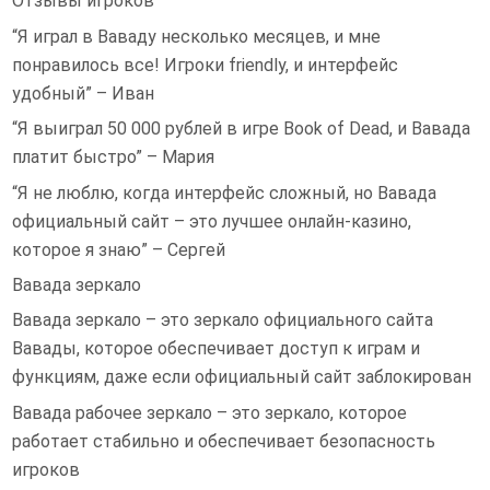
Отзывы игроков
“Я играл в Ваваду несколько месяцев, и мне
понравилось все! Игроки friendly, и интерфейс
удобный” – Иван
“Я выиграл 50 000 рублей в игре Book of Dead, и Вавада
платит быстро” – Мария
“Я не люблю, когда интерфейс сложный, но Вавада
официальный сайт – это лучшее онлайн-казино,
которое я знаю” – Сергей
Вавада зеркало
Вавада зеркало – это зеркало официального сайта
Вавады, которое обеспечивает доступ к играм и
функциям, даже если официальный сайт заблокирован
Вавада рабочее зеркало – это зеркало, которое
работает стабильно и обеспечивает безопасность
игроков