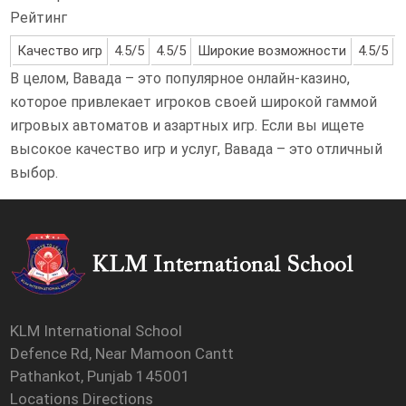
Рейтинг
Качество игр
4.5/5
4.5/5
Широкие возможности
4.5/5
В целом, Вавада – это популярное онлайн-казино,
которое привлекает игроков своей широкой гаммой
игровых автоматов и азартных игр. Если вы ищете
высокое качество игр и услуг, Вавада – это отличный
выбор.
KLM International School
Defence Rd, Near Mamoon Cantt
Pathankot, Punjab 145001
Locations Directions