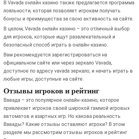
В Vavada онлайн казино также предлагается программа
лояльности, которая позволяет игрокам получать
бонусы и преимущества за свою активность на сайте.
В целом, Vavada онлайн казино – это отличный выбор
для игроков, которые ищут развлекательный и
безопасный способ играть в онлайн-казино.
Вам рекомендуется зарегистрироваться на
официальном сайте или через зеркало Vavada,
доступное по адресу vavada зеркало, и начать играть в
любые игры, доступные на сайте.
Отзывы игроков и рейтинг
Вавада – это популярное онлайн-казино, которое
привлекает игроков своей широкой гаммой игровых
автоматов и азартных игр. Но какова реальность
Вавады? Какие отзывы оставляют игроки? В этом
разделе мы рассмотрим отзывы игроков и рейтинг