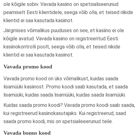
ole kõigile sobiv. Vavada kasiino on spetsialiseerunud
peamiselt Eesti klientidele, seega võib olla, et teised riikide
klientid ei saa kasutada kasiinot.
Järgmises võimalikus puuduses on see, et kasiino ei ole
kõigile avatud. Vavada kasiino on registreeritud Eesti
kasiinokontrolli poolt, seega võib olla, et teised riikide
klientid ei saa kasutada kasiinot.
Vavada promo kood
Vavada promo kood on üks võimalikust, kuidas saada
lisamüüki kasiinost. Promo koodi saab kasutada, et saada
lisamüüki, kuidas saada lisamüüki, kuidas saada lisamüüki.
Kuidas saada promo koodi? Vavada promo koodi saab saada,
kui registreerud kasiinokasutajaks. Kui registreerud, saad
saada promo koodi, mis on spetsialiseerunud teile.
Vavada bonus kood