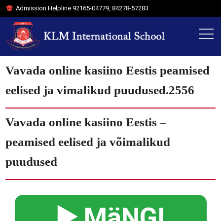
Admission Helpline
92165-04779
,
84278-57283
Vavada online kasiino Eestis peamised
eelised ja vimalikud puudused.2556
Vavada online kasiino Eestis –
peamised eelised ja võimalikud
puudused
▶️ MäNGI