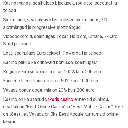
Kasino mänge, sealhulgas blackjack, roulette, baccarat ja
teised
Slotmänge, sealhulgas klassikalised slotmängud, 3D
slotmängud ja progressive slotmängud
Videopokereid, sealhulgas Texas Hold’em, Omaha, 7-Card
Stud ja teised
Lott, sealhulgas Eurojackpot, Powerball ja teised
Kasiino pakub ka erinevaid bonusse, sealhulgas:
Registreerimise bonus, mis on 100% kuni 500 euro
Esimese laenu bonus, mis on 50% kuni 1000 euro
Vavada bonus code, mis on 20% kuni 200 euro
Kasiino on ka saanud
vavada casino
erinevaid auhindu,
sealhulgas “Best Online Casino” ja “Best Mobile Casino”. See
on tõesti, et Vavada on üks Eesti kodule tuntumaid online
kasiino.