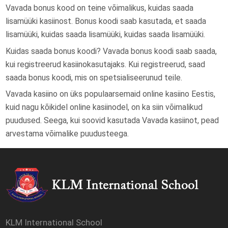
Vavada bonus kood on teine võimalikus, kuidas saada
lisamüüki kasiinost. Bonus koodi saab kasutada, et saada
lisamüüki, kuidas saada lisamüüki, kuidas saada lisamüüki.
Kuidas saada bonus koodi? Vavada bonus koodi saab saada,
kui registreerud kasiinokasutajaks. Kui registreerud, saad
saada bonus koodi, mis on spetsialiseerunud teile.
Vavada kasiino on üks populaarsemaid online kasiino Eestis,
kuid nagu kõikidel online kasiinodel, on ka siin võimalikud
puudused. Seega, kui soovid kasutada Vavada kasiinot, pead
arvestama võimalike puudusteega.
KLM International School