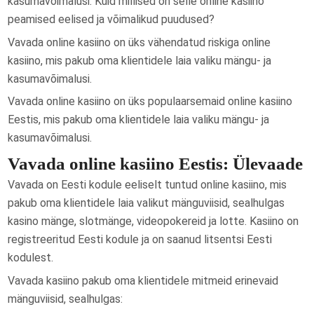
kasumavõimalusi. Kuid millised on selle online kasiino
peamised eelised ja võimalikud puudused?
Vavada online kasiino on üks vähendatud riskiga online
kasiino, mis pakub oma klientidele laia valiku mängu- ja
kasumavõimalusi.
Vavada online kasiino on üks populaarsemaid online kasiino
Eestis, mis pakub oma klientidele laia valiku mängu- ja
kasumavõimalusi.
Vavada online kasiino Eestis: Ülevaade
Vavada on Eesti kodule eeliselt tuntud online kasiino, mis
pakub oma klientidele laia valikut mänguviisid, sealhulgas
kasino mänge, slotmänge, videopokereid ja lotte. Kasiino on
registreeritud Eesti kodule ja on saanud litsentsi Eesti
kodulest.
Vavada kasiino pakub oma klientidele mitmeid erinevaid
mänguviisid, sealhulgas: