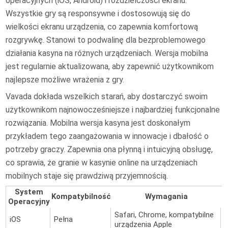
operacyjnych (iOS, Android) i rozdzielczości ekranu.
Wszystkie gry są responsywne i dostosowują się do
wielkości ekranu urządzenia, co zapewnia komfortową
rozgrywkę. Stanowi to podwalinę dla bezproblemowego
działania kasyna na różnych urządzeniach. Wersja mobilna
jest regularnie aktualizowana, aby zapewnić użytkownikom
najlepsze możliwe wrażenia z gry.
Vavada dokłada wszelkich starań, aby dostarczyć swoim
użytkownikom najnowocześniejsze i najbardziej funkcjonalne
rozwiązania. Mobilna wersja kasyna jest doskonałym
przykładem tego zaangażowania w innowacje i dbałość o
potrzeby graczy. Zapewnia ona płynną i intuicyjną obsługę,
co sprawia, że granie w kasynie online na urządzeniach
mobilnych staje się prawdziwą przyjemnością.
System
Kompatybilność
Wymagania
Operacyjny
Safari, Chrome, kompatybilne
iOS
Pełna
urządzenia Apple