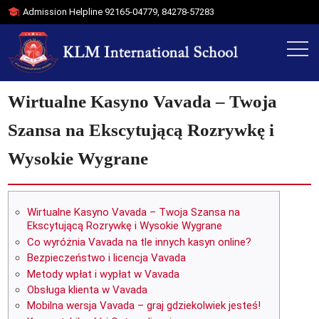
Admission Helpline
92165-04779
,
84278-57283
Wirtualne Kasyno Vavada – Twoja
Szansa na Ekscytującą Rozrywkę i
Wysokie Wygrane
Wirtualne Kasyno Vavada – Twoja Szansa na
Ekscytującą Rozrywkę i Wysokie Wygrane
Co wyróżnia Vavada na tle innych kasyn online?
Bezpieczeństwo i licencja Vavada
Metody wpłat i wypłat w Vavada
Obsługa klienta w Vavada
Mobilna wersja Vavada – graj gdziekolwiek jesteś!