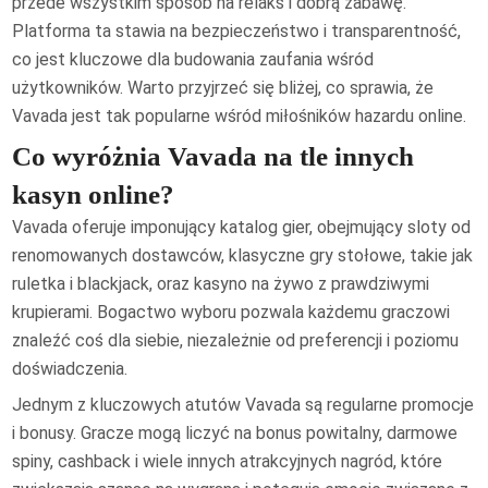
przede wszystkim sposób na relaks i dobrą zabawę.
Platforma ta stawia na bezpieczeństwo i transparentność,
co jest kluczowe dla budowania zaufania wśród
użytkowników. Warto przyjrzeć się bliżej, co sprawia, że
Vavada jest tak popularne wśród miłośników hazardu online.
Co wyróżnia Vavada na tle innych
kasyn online?
Vavada oferuje imponujący katalog gier, obejmujący sloty od
renomowanych dostawców, klasyczne gry stołowe, takie jak
ruletka i blackjack, oraz kasyno na żywo z prawdziwymi
krupierami. Bogactwo wyboru pozwala każdemu graczowi
znaleźć coś dla siebie, niezależnie od preferencji i poziomu
doświadczenia.
Jednym z kluczowych atutów Vavada są regularne promocje
i bonusy. Gracze mogą liczyć na bonus powitalny, darmowe
spiny, cashback i wiele innych atrakcyjnych nagród, które