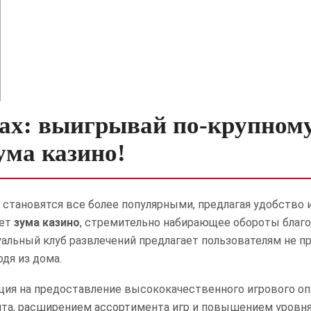
рах: выигрывай по-крупно
ума казино!
 становятся все более популярными, предлагая удобство
ает
зума казино
, стремительно набирающее обороты благ
льный клуб развлечений предлагает пользователям не пр
одя из дома.
ация на предоставление высококачественного игрового о
та, расширением ассортимента игр и повышением уровня