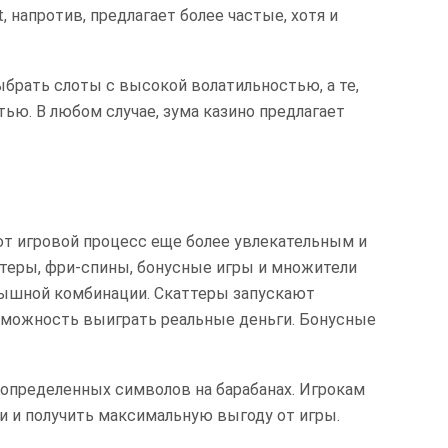
напротив, предлагает более частые, хотя и
брать слоты с высокой волатильностью, а те,
тью. В любом случае, зума казино предлагает
т игровой процесс еще более увлекательным и
теры, фри-спины, бонусные игры и множители
рышной комбинации. Скаттеры запускают
озможность выиграть реальные деньги. Бонусные
определенных символов на барабанах. Игрокам
и и получить максимальную выгоду от игры.