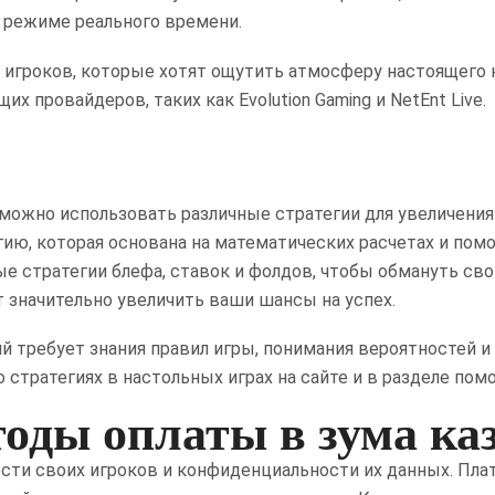
 режиме реального времени.
игроков, которые хотят ощутить атмосферу настоящего ка
 провайдеров, таких как Evolution Gaming и NetEnt Live.
, можно использовать различные стратегии для увеличени
ию, которая основана на математических расчетах и по
е стратегии блефа, ставок и фолдов, чтобы обмануть сво
т значительно увеличить ваши шансы на успех.
 требует знания правил игры, понимания вероятностей и 
 стратегиях в настольных играх на сайте и в разделе пом
тоды оплаты в зума ка
сти своих игроков и конфиденциальности их данных. Пл