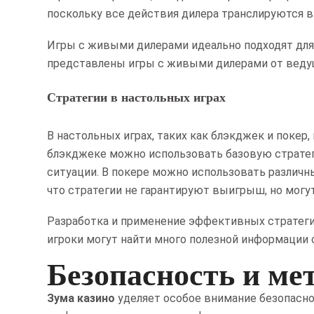
поскольку все действия дилера транслируются в
Игры с живыми дилерами идеально подходят для 
представлены игры с живыми дилерами от ведущих
Стратегии в настольных играх
В настольных играх, таких как блэкджек и покер
блэкджеке можно использовать базовую стратег
ситуации. В покере можно использовать различны
что стратегии не гарантируют выигрыш, но могу
Разработка и применение эффективных стратегий
игроки могут найти много полезной информации о
Безопасность и ме
Зума казино
уделяет особое внимание безопасно