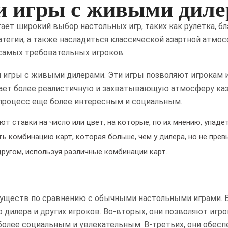
и игры с живыми дил
ет широкий выбор настольных игр, таких как рулетка, блэ
тегии, а также насладиться классической азартной атмос
самых требовательных игроков.
я игры с живыми дилерами. Эти игры позволяют игрокам 
дает более реалистичную и захватывающую атмосферу каз
й процесс еще более интересным и социальным.
ют ставки на число или цвет, на которые, по их мнению, упаде
ь комбинацию карт, которая больше, чем у дилера, но не прев
другом, используя различные комбинации карт.
уществ по сравнению с обычными настольными играми. В
о дилера и других игроков. Во-вторых, они позволяют иг
 более социальным и увлекательным. В-третьих, они обес