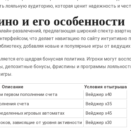
ть лояльную аудиторию, которая ценит надежность и чест
ино и его особенности
лайн-развлечений, предлагающая широкий спектр азартны
терфейсом, что делает навигацию по сайту интуитивно п
блиотеку, добавляя новые и популярные игры от ведущих
яется его щедрая бонусная политика. Игроки могут восп
, депозитные бонусы, фриспины и программы лояльност
игры.
Описание
Условия отыгрыша
ри первом пополнении счета
Вейджер x40
олнения счета
Вейджер x35
ределенных игровых автоматах
Вейджер x45
оков, зависящие от уровня активности
Вейджер x30