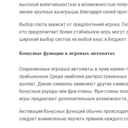
высокой волатильностью и возможностью получен
менее крупные выигрыши, благодаря своей прост
Выбор слота зависит от предпочтений игрока. 
кто предпочитает более стабильную игру, могут 
широкий выбор слотов на любой вкус и бюджет.
Бонусные функции в игровых автоматах
Современные игровые автоматы в зума казино 
прибыльным. Среди наиболее распространенных
выплат. Дикие символы заменяют другие символ
бонусные раунды или фри-спины. Фри-спины поз
игры предлагают дополнительные возможности 
Активация бонусных функций обычно происходит
следует внимательно изучать правила каждого с