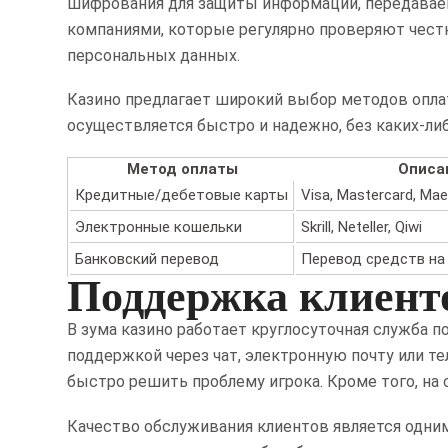
шифрования для защиты информации, передаваем
компаниями, которые регулярно проверяют честн
персональных данных.
Казино предлагает широкий выбор методов опла
осуществляется быстро и надежно, без каких-ли
Метод оплаты
Описа
Кредитные/дебетовые карты
Visa, Mastercard, Ma
Электронные кошельки
Skrill, Neteller, Qiwi
Банковский перевод
Перевод средств на
Поддержка клиент
В зума казино работает круглосуточная служба 
поддержкой через чат, электронную почту или 
быстро решить проблему игрока. Кроме того, на
Качество обслуживания клиентов является одни