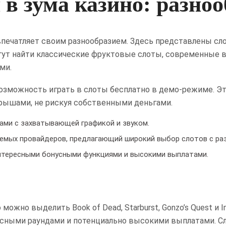
в зума казино: разноо
впечатляет своим разнообразием. Здесь представлены сл
ки могут найти классические фруктовые слоты, современн
ми.
зможность играть в слоты бесплатно в демо-режиме. Эт
рышами, не рискуя собственными деньгами.
ми с захватывающей графикой и звуком.
аемых провайдеров, предлагающий широкий выбор слотов с ра
нтересными бонусными функциями и высокими выплатами.
можно выделить Book of Dead, Starburst, Gonzo’s Quest и
ными раундами и потенциально высокими выплатами. Слот