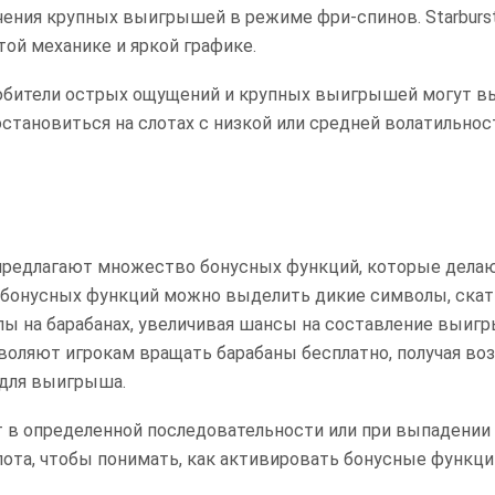
ия крупных выигрышей в режиме фри-спинов. Starburst, 
ой механике и яркой графике.
Любители острых ощущений и крупных выигрышей могут вы
остановиться на слотах с низкой или средней волатильнос
предлагают множество бонусных функций, которые делаю
 бонусных функций можно выделить дикие символы, скат
ы на барабанах, увеличивая шансы на составление выиг
воляют игрокам вращать барабаны бесплатно, получая в
для выигрыша.
 в определенной последовательности или при выпадении 
лота, чтобы понимать, как активировать бонусные функци