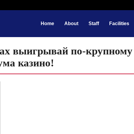
Home
About
Staff
Facilities
ерах выигрывай по-крупном
ума казино!